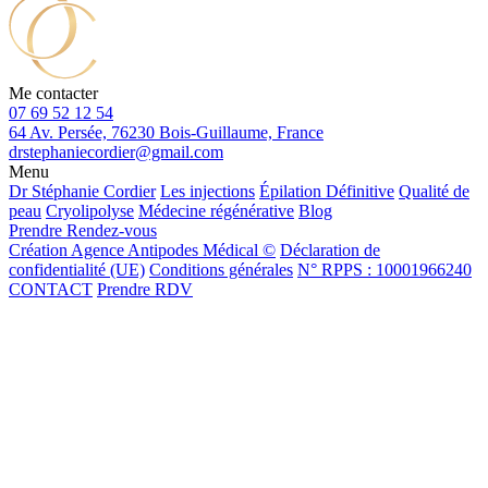
Me contacter
07 69 52 12 54
64 Av. Persée, 76230 Bois-Guillaume, France
drstephaniecordier@gmail.com
Menu
Dr Stéphanie Cordier
Les injections
Épilation Définitive
Qualité de
peau
Cryolipolyse
Médecine régénérative
Blog
Prendre Rendez-vous
Création Agence Antipodes Médical ©
Déclaration de
confidentialité (UE)
Conditions générales
N° RPPS : 10001966240
CONTACT
Prendre RDV