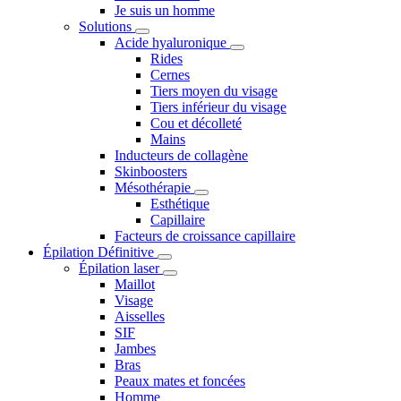
Je suis un homme
Solutions
Acide hyaluronique
Rides
Cernes
Tiers moyen du visage
Tiers inférieur du visage
Cou et décolleté
Mains
Inducteurs de collagène
Skinboosters
Mésothérapie
Esthétique
Capillaire
Facteurs de croissance capillaire
Épilation Définitive
Épilation laser
Maillot
Visage
Aisselles
SIF
Jambes
Bras
Peaux mates et foncées
Homme