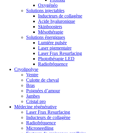
Oxygénéo
Solutions injectables
Inducteurs de collagène
Acide hyaluronique
Skinboosters
Mésothérapie
Solutions énergiques
Lumière pulsée
Laser pigmentaire
Laser Frax Resurfaçing
Photothérapie LED
Radiofréquence
Cryolipolyse
Ventre
Culotte de cheval
Bras
Poignées d’amour
Jambes
Cristal pro
Médecine régénérative
Laser Frax Resurfaçing
Inducteurs de collagène
Radiofréquence
Microneedling