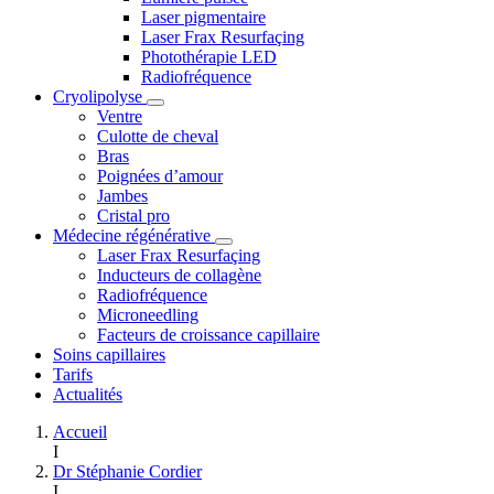
Laser pigmentaire
Laser Frax Resurfaçing
Photothérapie LED
Radiofréquence
Cryolipolyse
Ventre
Culotte de cheval
Bras
Poignées d’amour
Jambes
Cristal pro
Médecine régénérative
Laser Frax Resurfaçing
Inducteurs de collagène
Radiofréquence
Microneedling
Facteurs de croissance capillaire
Soins capillaires
Tarifs
Actualités
Accueil
I
Dr Stéphanie Cordier
I