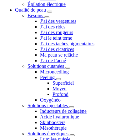
Épilation électrique
Qualité de peau
Besoins
J’ai des vergetures
J’ai des rides
J’ai des rougeurs
J’ai le teint terne
J’ai des taches pigmentaires
J’ai des cicatrices
Ma peau se relâche
J’ai de l’acné
Solutions cutanées
Microneedling
Peeling
Superficiel
Moyen
Profond
Oxygénéo
Solutions injectables
Inducteurs de collagène
Acide hyaluronique
Skinboosters
Mésothérapie
Solutions énergiques
Lumière pulsée