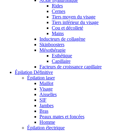
Acide hyaluronique
Rides
Cernes
Tiers moyen du visage
Tiers inférieur du visage
Cou et décolleté
Mains
Inducteurs de collagène
Skinboosters
Mésothérapie
Esthétique
Capillaire
Facteurs de croissance capillaire
Épilation Définitive
Épilation laser
Maillot
Visage
Aisselles
SIF
Jambes
Bras
Peaux mates et foncées
Homme
Épilation électrique