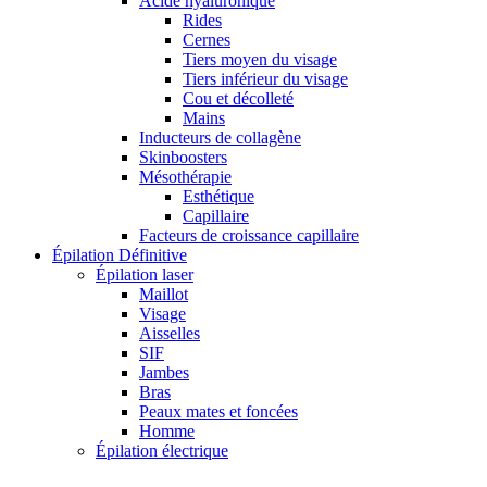
Acide hyaluronique
Rides
Cernes
Tiers moyen du visage
Tiers inférieur du visage
Cou et décolleté
Mains
Inducteurs de collagène
Skinboosters
Mésothérapie
Esthétique
Capillaire
Facteurs de croissance capillaire
Épilation Définitive
Épilation laser
Maillot
Visage
Aisselles
SIF
Jambes
Bras
Peaux mates et foncées
Homme
Épilation électrique