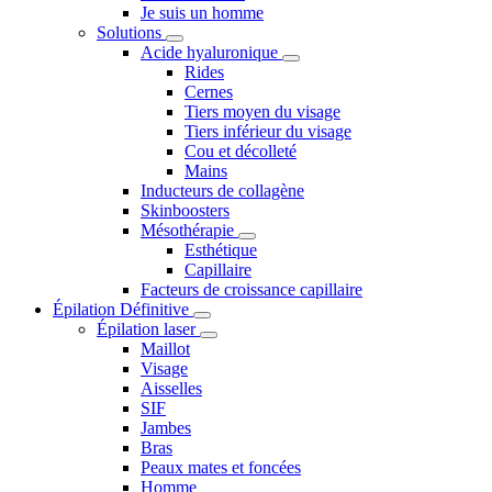
Je suis un homme
Solutions
Acide hyaluronique
Rides
Cernes
Tiers moyen du visage
Tiers inférieur du visage
Cou et décolleté
Mains
Inducteurs de collagène
Skinboosters
Mésothérapie
Esthétique
Capillaire
Facteurs de croissance capillaire
Épilation Définitive
Épilation laser
Maillot
Visage
Aisselles
SIF
Jambes
Bras
Peaux mates et foncées
Homme