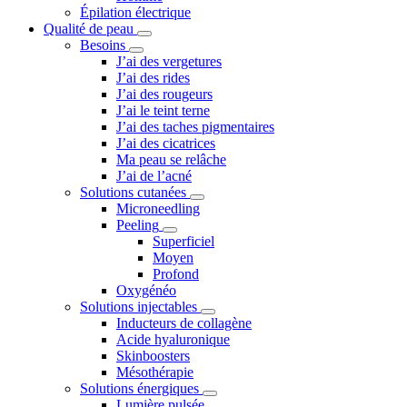
Épilation électrique
Qualité de peau
Besoins
J’ai des vergetures
J’ai des rides
J’ai des rougeurs
J’ai le teint terne
J’ai des taches pigmentaires
J’ai des cicatrices
Ma peau se relâche
J’ai de l’acné
Solutions cutanées
Microneedling
Peeling
Superficiel
Moyen
Profond
Oxygénéo
Solutions injectables
Inducteurs de collagène
Acide hyaluronique
Skinboosters
Mésothérapie
Solutions énergiques
Lumière pulsée