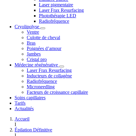
Laser pigmentaire
Laser Frax Resurfaçing
Photothérapie LED
Radiofréquence
Cryolipolyse
Ventre
Culotte de cheval
Bras
Poignées d’amour
Jambes
Cristal pro
Médecine régénérative
Laser Frax Resurfaçing
Inducteurs de collagène
Radiofréquence
Microneedling
Facteurs de croissance capillaire
Soins capillaires
Tarifs
Actualités
Accueil
I
Épilation Définitive
I