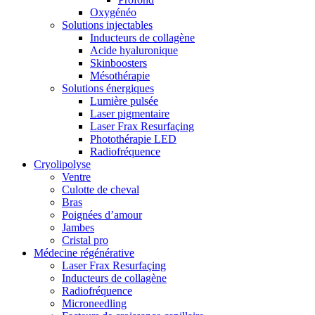
Oxygénéo
Solutions injectables
Inducteurs de collagène
Acide hyaluronique
Skinboosters
Mésothérapie
Solutions énergiques
Lumière pulsée
Laser pigmentaire
Laser Frax Resurfaçing
Photothérapie LED
Radiofréquence
Cryolipolyse
Ventre
Culotte de cheval
Bras
Poignées d’amour
Jambes
Cristal pro
Médecine régénérative
Laser Frax Resurfaçing
Inducteurs de collagène
Radiofréquence
Microneedling