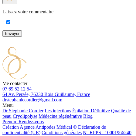
Laissez votre commentaire
Envoyer
Me contacter
07 69 52 12 54
64 Av. Persée, 76230 Bois-Guillaume, France
drstephaniecordier@gmail.com
Menu
Dr Stéphanie Cordier
Les injections
Épilation Définitive
Qualité de
peau
Cryolipolyse
Médecine régénérative
Blog
Prendre Rendez-vous
Création Agence Antipodes Médical ©
Déclaration de
confidentialité (UE)
Conditions générales
N° RPPS : 10001966240