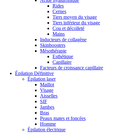
Acide hyaluronique
Rides
Cernes
Tiers moyen du visage
Tiers inférieur du visage
Cou et décolleté
Mains
Inducteurs de collagène
Skinboosters
Mésothérapie
Esthétique
Capillaire
Facteurs de croissance capillaire
Épilation Définitive
Épilation laser
Maillot
Visage
Aisselles
SIF
Jambes
Bras
Peaux mates et foncées
Homme
Épilation électrique