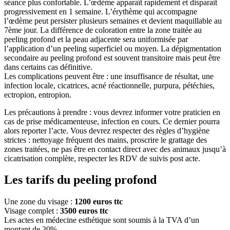
séance plus confortable. L’œdème apparaît rapidement et disparaît
progressivement en 1 semaine. L’érythème qui accompagne
l’œdème peut persister plusieurs semaines et devient maquillable au
7ème jour. La différence de coloration entre la zone traitée au
peeling profond et la peau adjacente sera uniformisée par
l’application d’un peeling superficiel ou moyen. La dépigmentation
secondaire au peeling profond est souvent transitoire mais peut être
dans certains cas définitive.
Les complications peuvent être : une insuffisance de résultat, une
infection locale, cicatrices, acné réactionnelle, purpura, pétéchies,
ectropion, entropion.
Les précautions à prendre : vous devrez informer votre praticien en
cas de prise médicamenteuse, infection en cours. Ce dernier pourra
alors reporter l’acte. Vous devrez respecter des règles d’hygiène
strictes : nettoyage fréquent des mains, proscrire le grattage des
zones traitées, ne pas être en contact direct avec des animaux jusqu’à
cicatrisation complète, respecter les RDV de suivis post acte.
Les tarifs du peeling profond
Une zone du visage :
1200 euros ttc
Visage complet :
3500 euros ttc
Les actes en médecine esthétique sont soumis à la TVA d’un
montant de 20%.