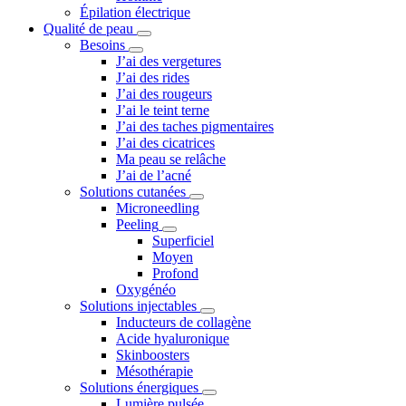
Épilation électrique
Qualité de peau
Besoins
J’ai des vergetures
J’ai des rides
J’ai des rougeurs
J’ai le teint terne
J’ai des taches pigmentaires
J’ai des cicatrices
Ma peau se relâche
J’ai de l’acné
Solutions cutanées
Microneedling
Peeling
Superficiel
Moyen
Profond
Oxygénéo
Solutions injectables
Inducteurs de collagène
Acide hyaluronique
Skinboosters
Mésothérapie
Solutions énergiques
Lumière pulsée