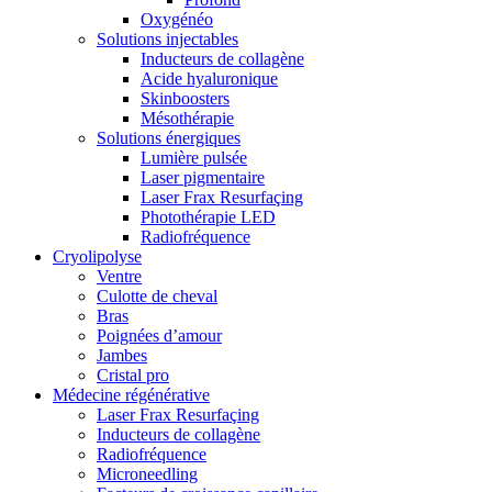
Oxygénéo
Solutions injectables
Inducteurs de collagène
Acide hyaluronique
Skinboosters
Mésothérapie
Solutions énergiques
Lumière pulsée
Laser pigmentaire
Laser Frax Resurfaçing
Photothérapie LED
Radiofréquence
Cryolipolyse
Ventre
Culotte de cheval
Bras
Poignées d’amour
Jambes
Cristal pro
Médecine régénérative
Laser Frax Resurfaçing
Inducteurs de collagène
Radiofréquence
Microneedling