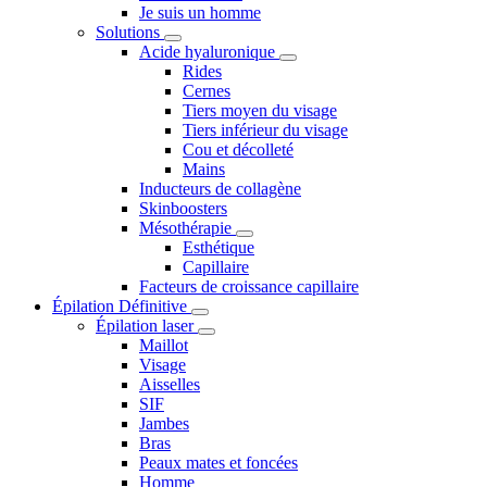
Je suis un homme
Solutions
Acide hyaluronique
Rides
Cernes
Tiers moyen du visage
Tiers inférieur du visage
Cou et décolleté
Mains
Inducteurs de collagène
Skinboosters
Mésothérapie
Esthétique
Capillaire
Facteurs de croissance capillaire
Épilation Définitive
Épilation laser
Maillot
Visage
Aisselles
SIF
Jambes
Bras
Peaux mates et foncées
Homme