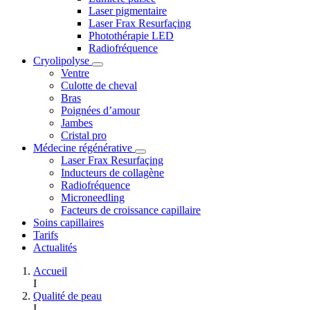
Laser pigmentaire
Laser Frax Resurfaçing
Photothérapie LED
Radiofréquence
Cryolipolyse
Ventre
Culotte de cheval
Bras
Poignées d’amour
Jambes
Cristal pro
Médecine régénérative
Laser Frax Resurfaçing
Inducteurs de collagène
Radiofréquence
Microneedling
Facteurs de croissance capillaire
Soins capillaires
Tarifs
Actualités
Accueil
I
Qualité de peau
I