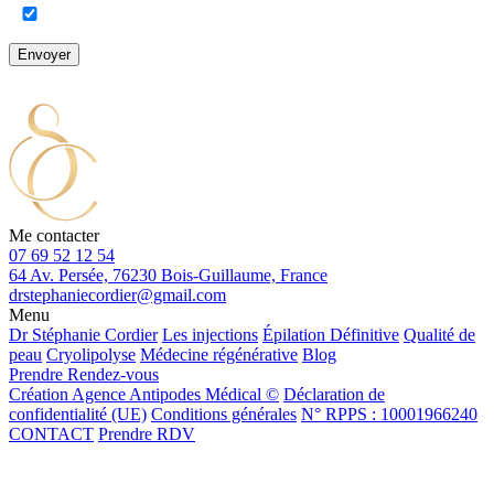
Envoyer
Me contacter
07 69 52 12 54
64 Av. Persée, 76230 Bois-Guillaume, France
drstephaniecordier@gmail.com
Menu
Dr Stéphanie Cordier
Les injections
Épilation Définitive
Qualité de
peau
Cryolipolyse
Médecine régénérative
Blog
Prendre Rendez-vous
Création Agence Antipodes Médical ©
Déclaration de
confidentialité (UE)
Conditions générales
N° RPPS : 10001966240
CONTACT
Prendre RDV