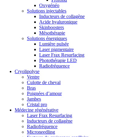
Oxygénéo
Solutions injectables
Inducteurs de collagène
Acide hyaluronique
Skinboosters
Mésothérapie
Solutions énergiques
Lumière pulsée
Laser pigmentaire
Laser Frax Resurfaçing
Photothérapie LED
Radiofréquence
Cryolipolyse
Ventre
Culotte de cheval
Bras
Poignées d’amour
Jambes
Cristal pro
Médecine régénérative
Laser Frax Resurfaçing
Inducteurs de collagène
Radiofréquence
Microneedling