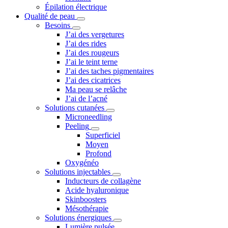
Épilation électrique
Qualité de peau
Besoins
J’ai des vergetures
J’ai des rides
J’ai des rougeurs
J’ai le teint terne
J’ai des taches pigmentaires
J’ai des cicatrices
Ma peau se relâche
J’ai de l’acné
Solutions cutanées
Microneedling
Peeling
Superficiel
Moyen
Profond
Oxygénéo
Solutions injectables
Inducteurs de collagène
Acide hyaluronique
Skinboosters
Mésothérapie
Solutions énergiques
Lumière pulsée