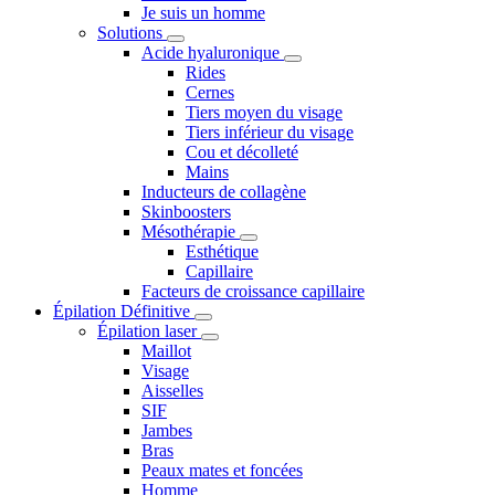
Je suis un homme
Solutions
Acide hyaluronique
Rides
Cernes
Tiers moyen du visage
Tiers inférieur du visage
Cou et décolleté
Mains
Inducteurs de collagène
Skinboosters
Mésothérapie
Esthétique
Capillaire
Facteurs de croissance capillaire
Épilation Définitive
Épilation laser
Maillot
Visage
Aisselles
SIF
Jambes
Bras
Peaux mates et foncées
Homme