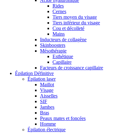
Acide hyaluronique
Rides
Cernes
Tiers moyen du visage
Tiers inférieur du visage
Cou et décolleté
Mains
Inducteurs de collagène
Skinboosters
Mésothérapie
Esthétique
Capillaire
Facteurs de croissance capillaire
Épilation Définitive
Épilation laser
Maillot
Visage
Aisselles
SIF
Jambes
Bras
Peaux mates et foncées
Homme
Épilation électrique