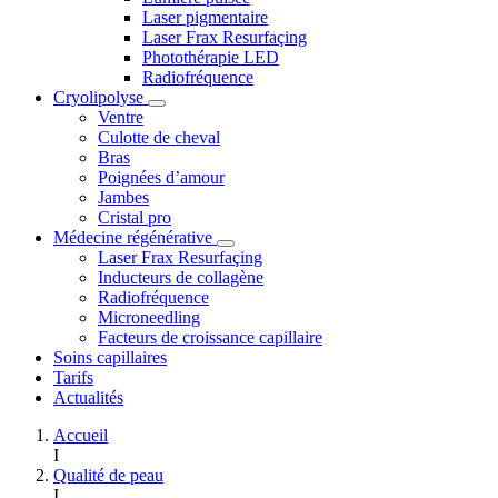
Laser pigmentaire
Laser Frax Resurfaçing
Photothérapie LED
Radiofréquence
Cryolipolyse
Ventre
Culotte de cheval
Bras
Poignées d’amour
Jambes
Cristal pro
Médecine régénérative
Laser Frax Resurfaçing
Inducteurs de collagène
Radiofréquence
Microneedling
Facteurs de croissance capillaire
Soins capillaires
Tarifs
Actualités
Accueil
I
Qualité de peau
I