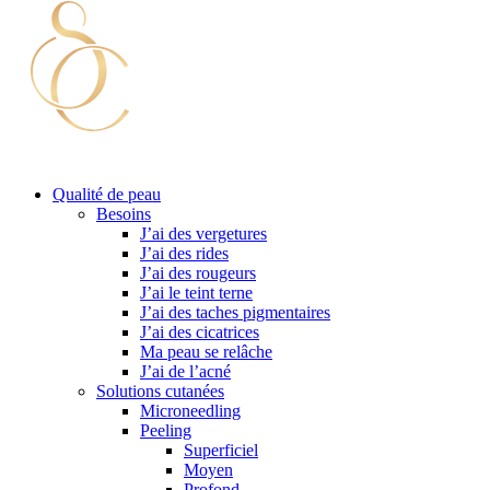
Qualité de peau
Besoins
J’ai des vergetures
J’ai des rides
J’ai des rougeurs
J’ai le teint terne
J’ai des taches pigmentaires
J’ai des cicatrices
Ma peau se relâche
J’ai de l’acné
Solutions cutanées
Microneedling
Peeling
Superficiel
Moyen
Profond