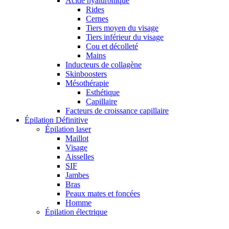
Acide hyaluronique
Rides
Cernes
Tiers moyen du visage
Tiers inférieur du visage
Cou et décolleté
Mains
Inducteurs de collagène
Skinboosters
Mésothérapie
Esthétique
Capillaire
Facteurs de croissance capillaire
Épilation Définitive
Épilation laser
Maillot
Visage
Aisselles
SIF
Jambes
Bras
Peaux mates et foncées
Homme
Épilation électrique