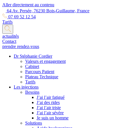
Aller directement au contenu
64 Av. Persée, 76230 Bois-Guillaume, France
07 69 52 12 54
Tarifs
actualités
Contact
prendre rendez-vous
Dr Stéphanie Cordier
Valeurs et engagement
Cabinet
Parcours Patient
Plateau Technique
Tarifs
Les injections
Besoins
J’ai l’air fatigué
J’ai des rides
J’ai l’air triste
J’ai l’air sévère
Je suis un homme
Solutions