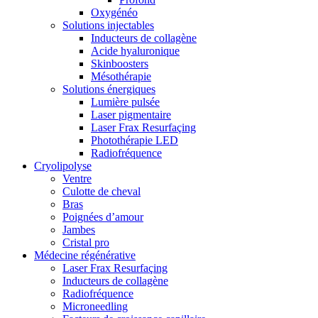
Oxygénéo
Solutions injectables
Inducteurs de collagène
Acide hyaluronique
Skinboosters
Mésothérapie
Solutions énergiques
Lumière pulsée
Laser pigmentaire
Laser Frax Resurfaçing
Photothérapie LED
Radiofréquence
Cryolipolyse
Ventre
Culotte de cheval
Bras
Poignées d’amour
Jambes
Cristal pro
Médecine régénérative
Laser Frax Resurfaçing
Inducteurs de collagène
Radiofréquence
Microneedling