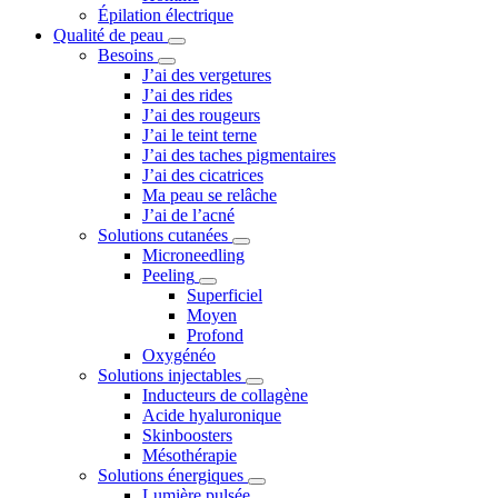
Épilation électrique
Qualité de peau
Besoins
J’ai des vergetures
J’ai des rides
J’ai des rougeurs
J’ai le teint terne
J’ai des taches pigmentaires
J’ai des cicatrices
Ma peau se relâche
J’ai de l’acné
Solutions cutanées
Microneedling
Peeling
Superficiel
Moyen
Profond
Oxygénéo
Solutions injectables
Inducteurs de collagène
Acide hyaluronique
Skinboosters
Mésothérapie
Solutions énergiques
Lumière pulsée