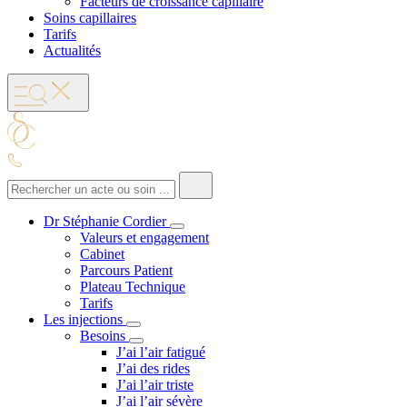
Facteurs de croissance capillaire
Soins capillaires
Tarifs
Actualités
Dr Stéphanie Cordier
Valeurs et engagement
Cabinet
Parcours Patient
Plateau Technique
Tarifs
Les injections
Besoins
J’ai l’air fatigué
J’ai des rides
J’ai l’air triste
J’ai l’air sévère