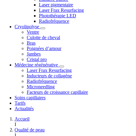
Laser pigmentaire
Laser Frax Resurfaçing
Photothérapie LED
Radiofréquence
Cryolipolyse
Ventre
Culotte de cheval
Bras
Poignées d’amour
Jambes
Cristal pro
Médecine régénérative
Laser Frax Resurfaçing
Inducteurs de collagène
Radiofréquence
Microneedling
Facteurs de croissance capillaire
Soins capillaires
Tarifs
Actualités
Accueil
I
Qualité de peau
I