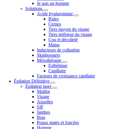
Je suis un homme
Solutions
Acide hyaluronique
Rides
Cernes
Tiers moyen du visage
Tiers inférieur du visage
Cou et décolleté
Mains
Inducteurs de collagène
Skinboosters
Mésothérapie
Esthétique
Capillaire
Facteurs de croissance capillaire
Épilation Définitive
Épilation laser
Maillot
Visage
Aisselles
SIF
Jambes
Bras
Peaux mates et foncées
Homme