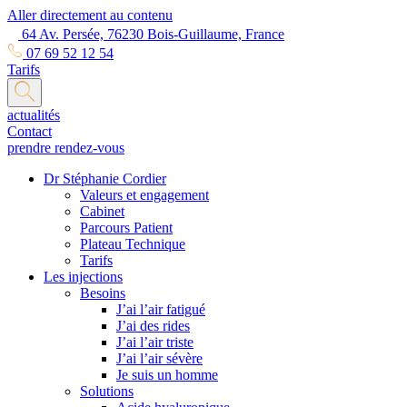
Aller directement au contenu
64 Av. Persée, 76230 Bois-Guillaume, France
07 69 52 12 54
Tarifs
actualités
Contact
prendre rendez-vous
Dr Stéphanie Cordier
Valeurs et engagement
Cabinet
Parcours Patient
Plateau Technique
Tarifs
Les injections
Besoins
J’ai l’air fatigué
J’ai des rides
J’ai l’air triste
J’ai l’air sévère
Je suis un homme
Solutions