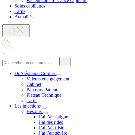
Facteurs de croissance capillaire
Soins capillaires
Tarifs
Actualités
Dr Stéphanie Cordier
Valeurs et engagement
Cabinet
Parcours Patient
Plateau Technique
Tarifs
Les injections
Besoins
J’ai l’air fatigué
J’ai des rides
J’ai l’air triste
J’ai l’air sévère