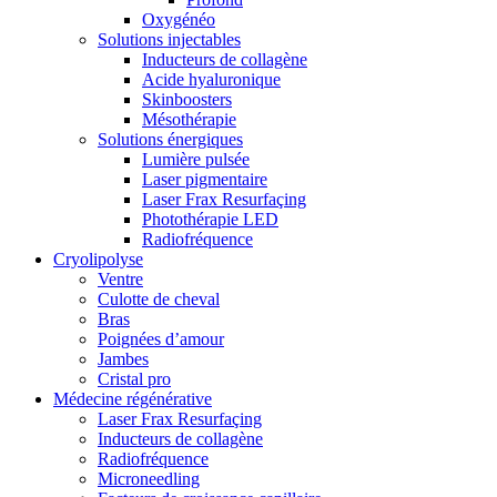
Oxygénéo
Solutions injectables
Inducteurs de collagène
Acide hyaluronique
Skinboosters
Mésothérapie
Solutions énergiques
Lumière pulsée
Laser pigmentaire
Laser Frax Resurfaçing
Photothérapie LED
Radiofréquence
Cryolipolyse
Ventre
Culotte de cheval
Bras
Poignées d’amour
Jambes
Cristal pro
Médecine régénérative
Laser Frax Resurfaçing
Inducteurs de collagène
Radiofréquence
Microneedling