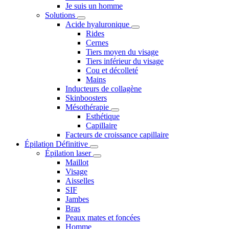
Je suis un homme
Solutions
Acide hyaluronique
Rides
Cernes
Tiers moyen du visage
Tiers inférieur du visage
Cou et décolleté
Mains
Inducteurs de collagène
Skinboosters
Mésothérapie
Esthétique
Capillaire
Facteurs de croissance capillaire
Épilation Définitive
Épilation laser
Maillot
Visage
Aisselles
SIF
Jambes
Bras
Peaux mates et foncées
Homme