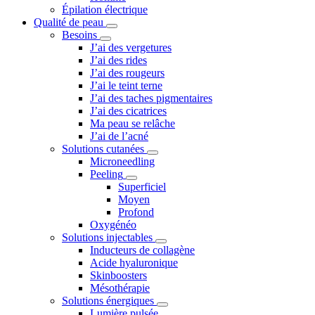
Épilation électrique
Qualité de peau
Besoins
J’ai des vergetures
J’ai des rides
J’ai des rougeurs
J’ai le teint terne
J’ai des taches pigmentaires
J’ai des cicatrices
Ma peau se relâche
J’ai de l’acné
Solutions cutanées
Microneedling
Peeling
Superficiel
Moyen
Profond
Oxygénéo
Solutions injectables
Inducteurs de collagène
Acide hyaluronique
Skinboosters
Mésothérapie
Solutions énergiques
Lumière pulsée