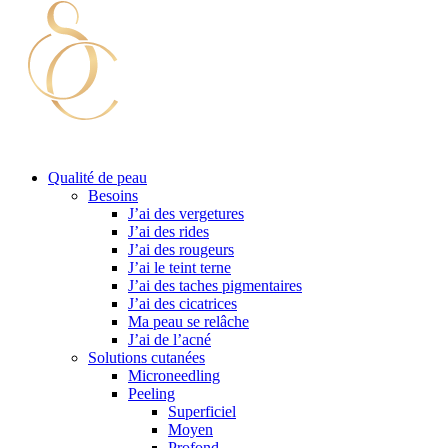
Qualité de peau
Besoins
J’ai des vergetures
J’ai des rides
J’ai des rougeurs
J’ai le teint terne
J’ai des taches pigmentaires
J’ai des cicatrices
Ma peau se relâche
J’ai de l’acné
Solutions cutanées
Microneedling
Peeling
Superficiel
Moyen
Profond