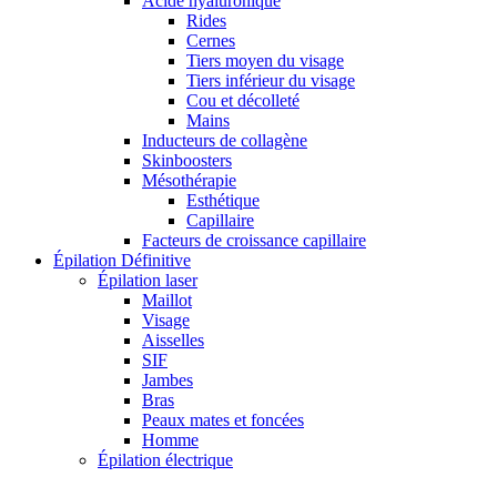
Acide hyaluronique
Rides
Cernes
Tiers moyen du visage
Tiers inférieur du visage
Cou et décolleté
Mains
Inducteurs de collagène
Skinboosters
Mésothérapie
Esthétique
Capillaire
Facteurs de croissance capillaire
Épilation Définitive
Épilation laser
Maillot
Visage
Aisselles
SIF
Jambes
Bras
Peaux mates et foncées
Homme
Épilation électrique