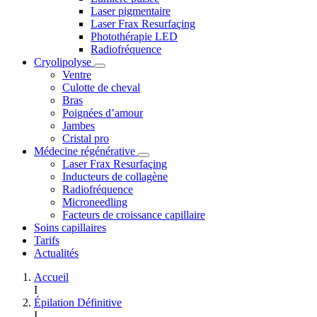
Laser pigmentaire
Laser Frax Resurfaçing
Photothérapie LED
Radiofréquence
Cryolipolyse
Ventre
Culotte de cheval
Bras
Poignées d’amour
Jambes
Cristal pro
Médecine régénérative
Laser Frax Resurfaçing
Inducteurs de collagène
Radiofréquence
Microneedling
Facteurs de croissance capillaire
Soins capillaires
Tarifs
Actualités
Accueil
I
Épilation Définitive
I